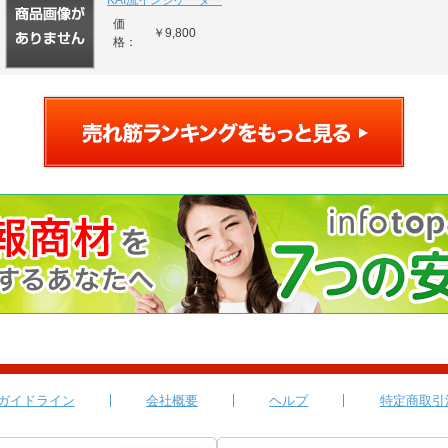
KAI流インジケーター
価
￥9,800
格：
ガイドライン
会社概要
ヘルプ
特定商取引