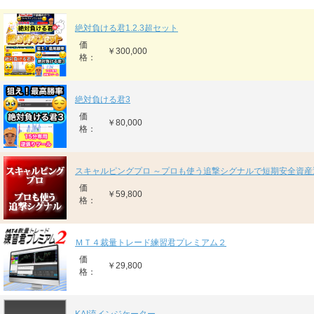
絶対負ける君1.2.3超セット
価
￥300,000
格：
絶対負ける君3
価
￥80,000
格：
スキャルピングプロ ～プロも使う追撃シグナルで短期安全資産
価
￥59,800
格：
ＭＴ４裁量トレード練習君プレミアム２
価
￥29,800
格：