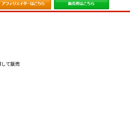
。
用して販売