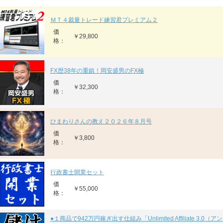
ＭＴ４裁量トレード練習君プレミアム２
価
￥29,800
格：
FX歴38年の重鎮！岡安盛男のFX極
価
￥32,300
格：
ひまわりさんの教え２０２６年８月号
価
￥3,800
格：
行政書士開業セット
価
￥55,000
格：
●１商品で942万円稼ぎ出す仕組み「Unlimited Affiliate 3.0