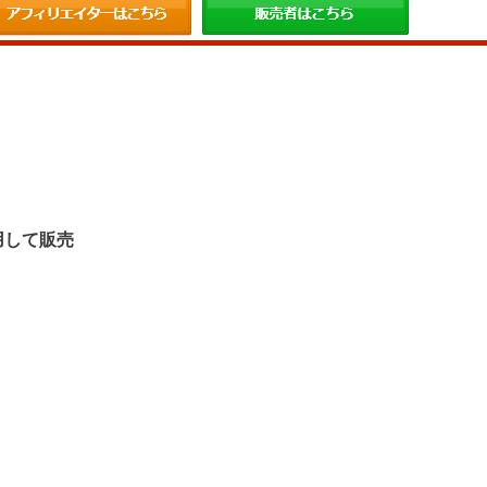
。
用して販売