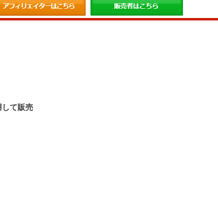
。
用して販売