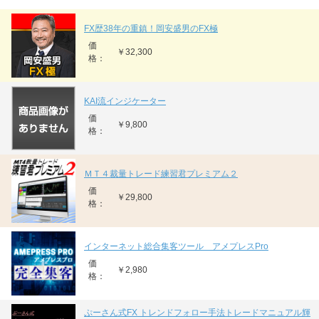
FX歴38年の重鎮！岡安盛男のFX極
価
￥32,300
格：
KAI流インジケーター
価
￥9,800
格：
ＭＴ４裁量トレード練習君プレミアム２
価
￥29,800
格：
インターネット総合集客ツール アメプレスPro
価
￥2,980
格：
ぷーさん式FX トレンドフォロー手法トレードマニュアル輝