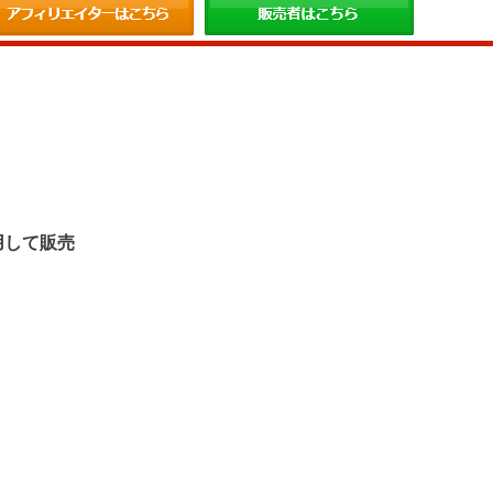
。
用して販売