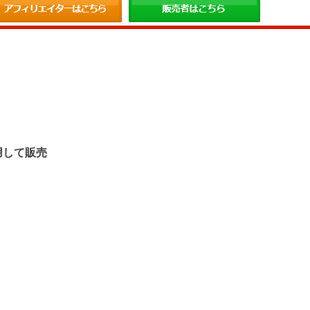
。
用して販売