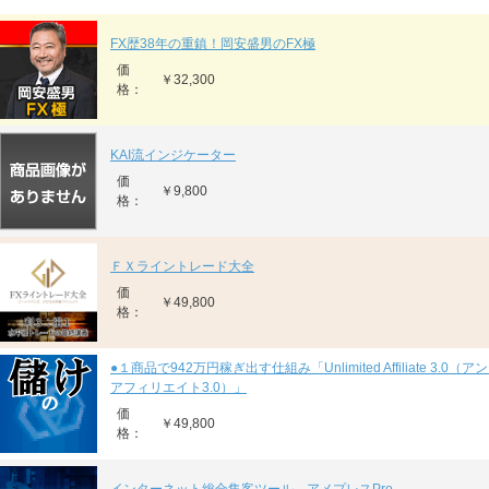
FX歴38年の重鎮！岡安盛男のFX極
価
￥32,300
格：
KAI流インジケーター
価
￥9,800
格：
ＦＸライントレード大全
価
￥49,800
格：
●１商品で942万円稼ぎ出す仕組み「Unlimited Affiliate 3.0
アフィリエイト3.0）」
価
￥49,800
格：