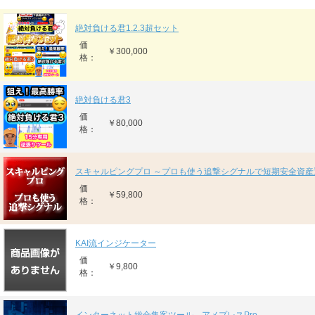
絶対負ける君1.2.3超セット
価
￥300,000
格：
絶対負ける君3
価
￥80,000
格：
スキャルピングプロ ～プロも使う追撃シグナルで短期安全資産
価
￥59,800
格：
KAI流インジケーター
価
￥9,800
格：