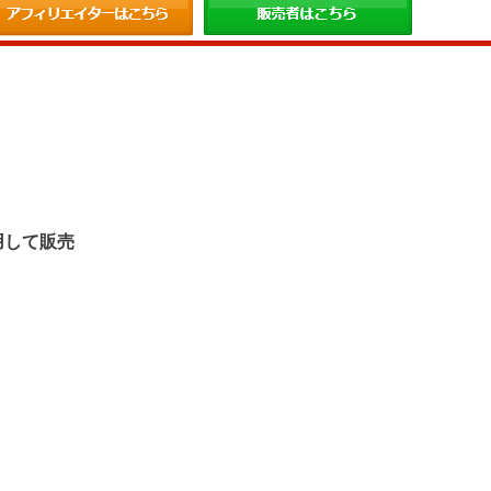
。
用して販売