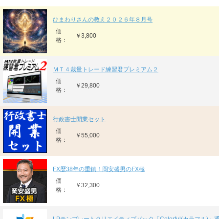
ひまわりさんの教え２０２６年８月号
価
￥3,800
格：
ＭＴ４裁量トレード練習君プレミアム２
価
￥29,800
格：
行政書士開業セット
価
￥55,000
格：
FX歴38年の重鎮！岡安盛男のFX極
価
￥32,300
格：