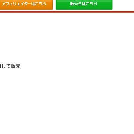
。
用して販売