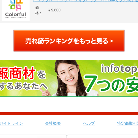
LPテンプレートクリエイティブパック「Colorful(カラフル)」
価
￥9,800
格：
ガイドライン
会社概要
ヘルプ
特定商取引