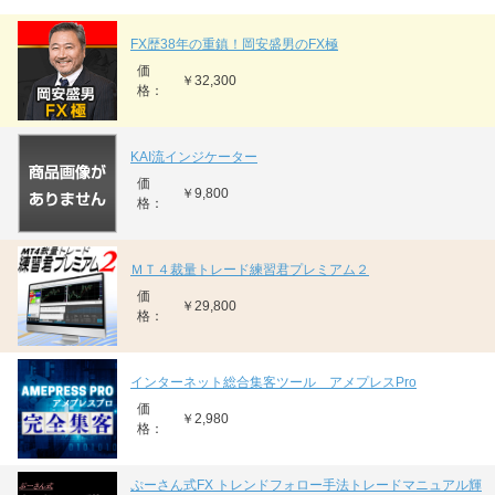
FX歴38年の重鎮！岡安盛男のFX極
価
￥32,300
格：
KAI流インジケーター
価
￥9,800
格：
ＭＴ４裁量トレード練習君プレミアム２
価
￥29,800
格：
インターネット総合集客ツール アメプレスPro
価
￥2,980
格：
ぷーさん式FX トレンドフォロー手法トレードマニュアル輝