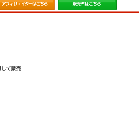
。
用して販売