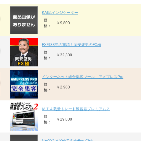
KAI流インジケーター
価
￥9,800
格：
FX歴38年の重鎮！岡安盛男のFX極
価
￥32,300
格：
インターネット総合集客ツール アメプレスPro
価
￥2,980
格：
ＭＴ４裁量トレード練習君プレミアム２
価
￥29,800
格：