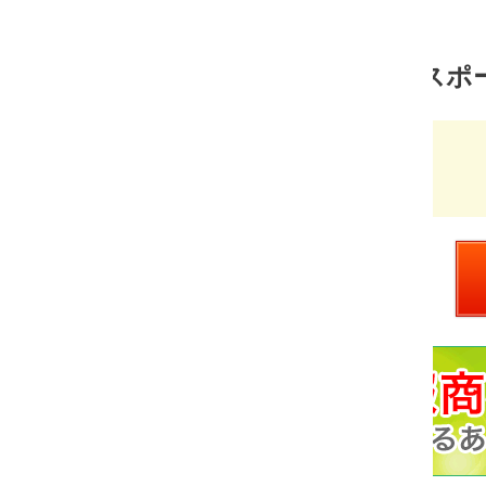
スポーツ 売れ筋ランキング
超テニス塾plus
価
￥3,700
格：