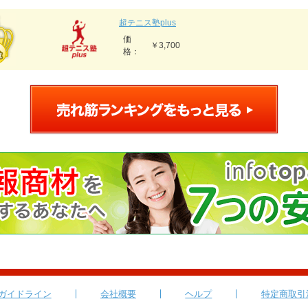
超テニス塾plus
価
￥3,700
格：
ガイドライン
会社概要
ヘルプ
特定商取引