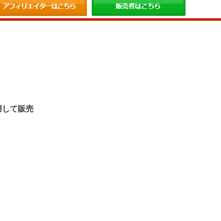
。
用して販売