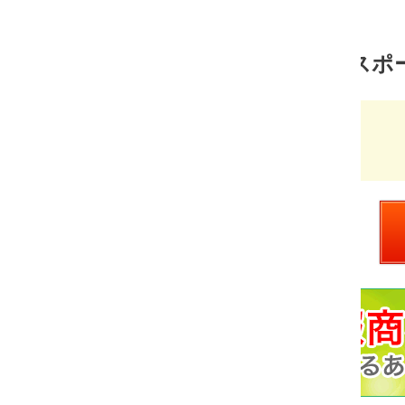
スポーツ 売れ筋ランキング
超テニス塾plus
価
￥3,700
格：