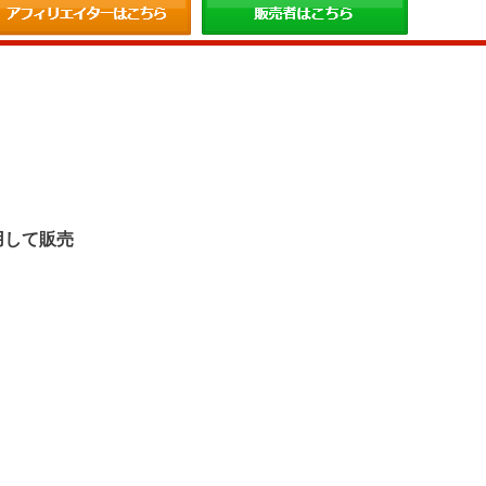
。
用して販売