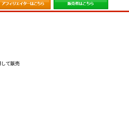
。
用して販売