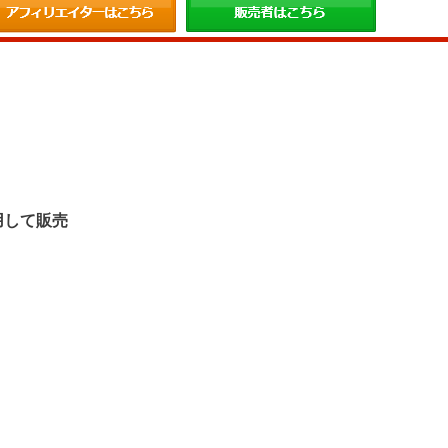
。
用して販売