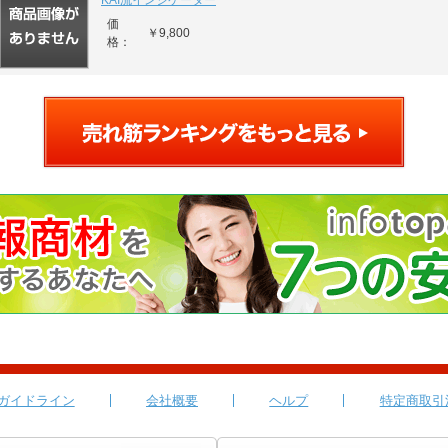
KAI流インジケーター
価
￥9,800
格：
ガイドライン
会社概要
ヘルプ
特定商取引