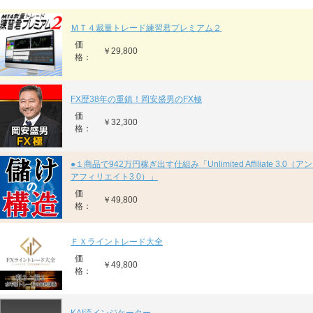
ＭＴ４裁量トレード練習君プレミアム２
価
￥29,800
格：
FX歴38年の重鎮！岡安盛男のFX極
価
￥32,300
格：
●１商品で942万円稼ぎ出す仕組み「Unlimited Affiliate 3.0
アフィリエイト3.0）」
価
￥49,800
格：
ＦＸライントレード大全
価
￥49,800
格：