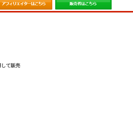
。
用して販売