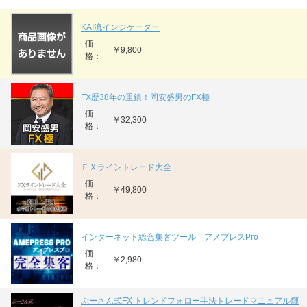
KAI流インジケーター
価
￥9,800
格：
FX歴38年の重鎮！岡安盛男のFX極
価
￥32,300
格：
ＦＸライントレード大全
価
￥49,800
格：
インターネット総合集客ツール アメプレスPro
価
￥2,980
格：
ぷーさん式FX トレンドフォロー手法トレードマニュアル輝