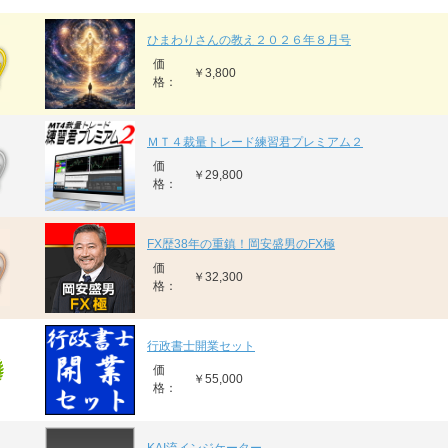
ひまわりさんの教え２０２６年８月号
価
￥3,800
格：
ＭＴ４裁量トレード練習君プレミアム２
価
￥29,800
格：
FX歴38年の重鎮！岡安盛男のFX極
価
￥32,300
格：
行政書士開業セット
価
￥55,000
格：