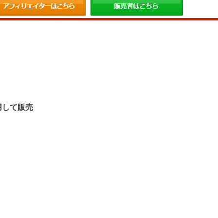
。
用して販売