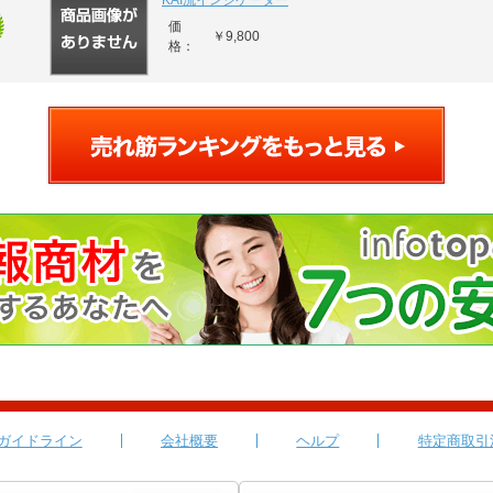
KAI流インジケーター
価
￥9,800
格：
ガイドライン
会社概要
ヘルプ
特定商取引