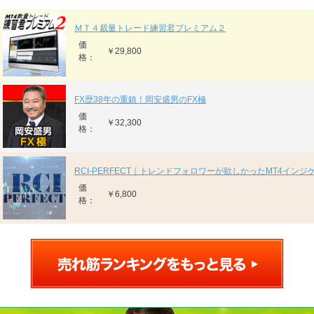
ＭＴ４裁量トレード練習君プレミアム２
価
￥29,800
格：
FX歴38年の重鎮！岡安盛男のFX極
価
￥32,300
格：
RCI-PERFECT｜トレンドフォロワーが欲しかったMT4インジ
価
￥6,800
格：