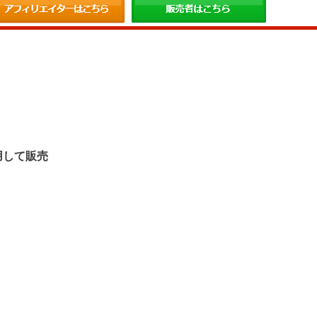
。
用して販売