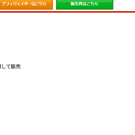
。
用して販売