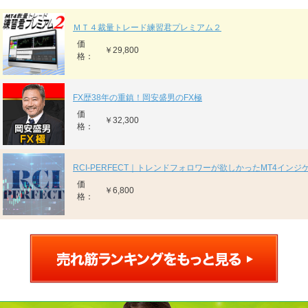
ＭＴ４裁量トレード練習君プレミアム２
価
￥29,800
格：
FX歴38年の重鎮！岡安盛男のFX極
価
￥32,300
格：
RCI-PERFECT｜トレンドフォロワーが欲しかったMT4インジ
価
￥6,800
格：