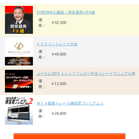
FX歴38年の重鎮！岡安盛男のFX極
価
￥32,300
格：
ＦＸライントレード大全
価
￥49,800
格：
ぷーさん式FX トレンドフォロー手法トレードマニュアル輝
価
￥11,000
格：
ＭＴ４裁量トレード練習君プレミアム２
価
￥29,800
格：