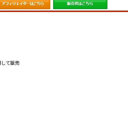
。
用して販売