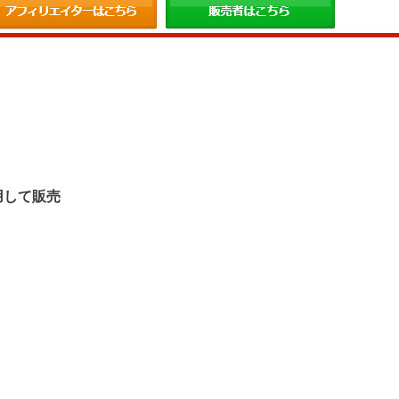
。
用して販売