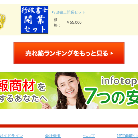
行政書士開業セット
価
￥55,000
格：
ガイドライン
会社概要
ヘルプ
特定商取引