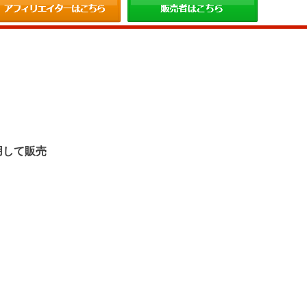
。
用して販売