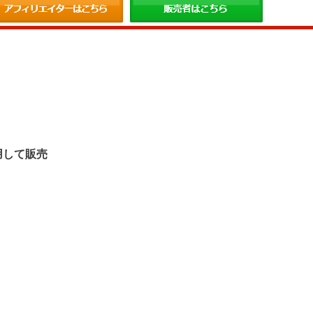
。
用して販売