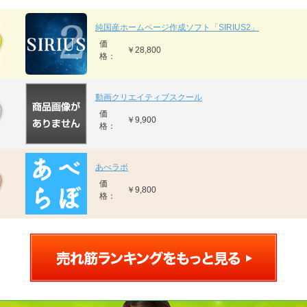
純国産ホームページ作成ソフト「SIRIUS2」
価
￥28,800
格：
動画クリエイティブスクール
価
￥9,900
格：
あべラボ
価
￥9,800
格：