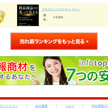
プロダクトスカウター ライト
価
￥9,800
格：
ガイドライン
会社概要
ヘルプ
特定商取引