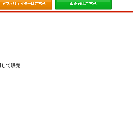
。
用して販売