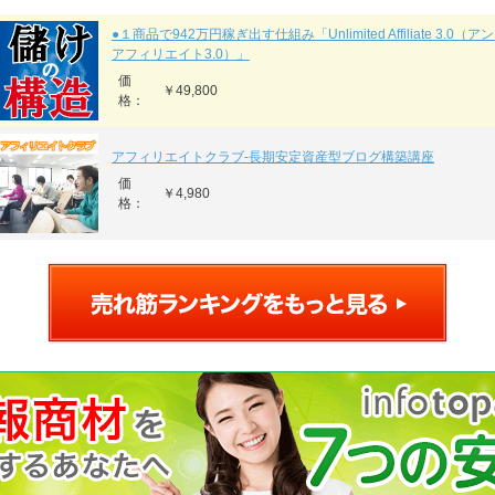
●１商品で942万円稼ぎ出す仕組み「Unlimited Affiliate 3.0
アフィリエイト3.0）」
価
￥49,800
格：
アフィリエイトクラブ‐長期安定資産型ブログ構築講座
価
￥4,980
格：