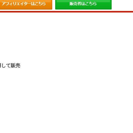
。
用して販売