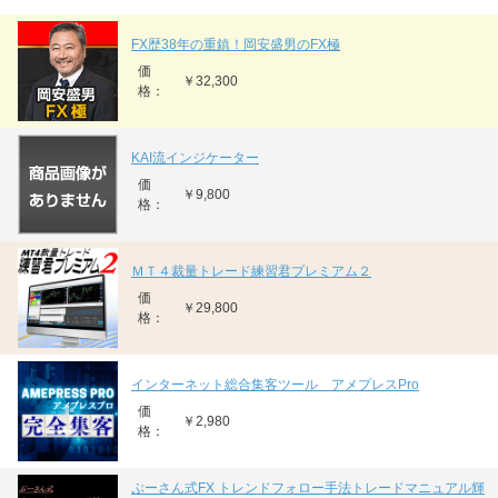
FX歴38年の重鎮！岡安盛男のFX極
価
￥32,300
格：
KAI流インジケーター
価
￥9,800
格：
ＭＴ４裁量トレード練習君プレミアム２
価
￥29,800
格：
インターネット総合集客ツール アメプレスPro
価
￥2,980
格：
ぷーさん式FX トレンドフォロー手法トレードマニュアル輝