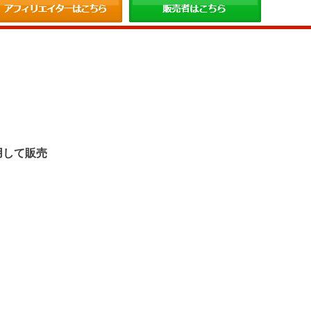
。
用して販売