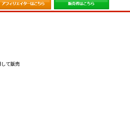
。
用して販売