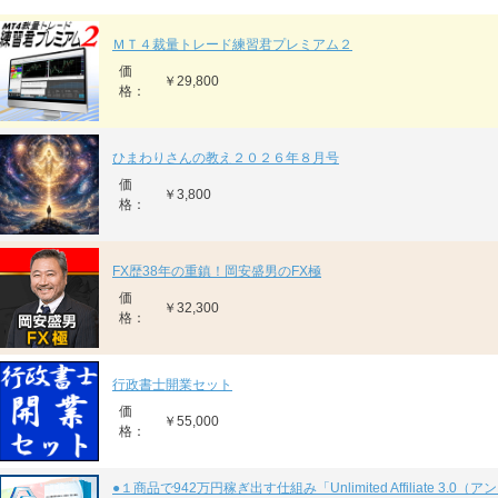
ＭＴ４裁量トレード練習君プレミアム２
価
￥29,800
格：
ひまわりさんの教え２０２６年８月号
価
￥3,800
格：
FX歴38年の重鎮！岡安盛男のFX極
価
￥32,300
格：
行政書士開業セット
価
￥55,000
格：
●１商品で942万円稼ぎ出す仕組み「Unlimited Affiliate 3.0